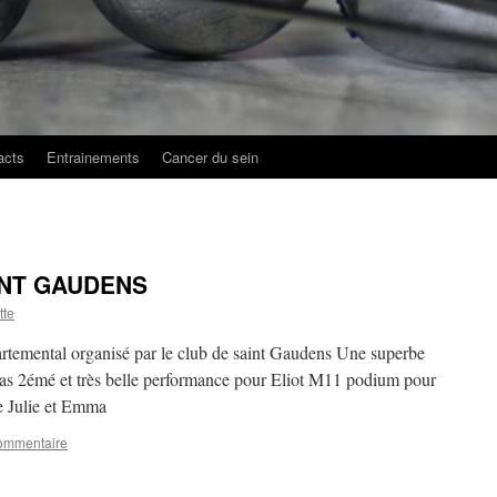
acts
Entrainements
Cancer du sein
INT GAUDENS
tte
temental organisé par le club de saint Gaudens Une superbe
 2émé et très belle performance pour Eliot M11 podium pour
e Julie et Emma
commentaire