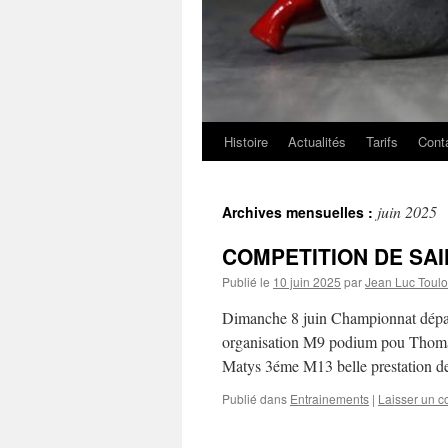
Histoire
Actualités
Tarifs
Cont
juin 2025
Archives mensuelles :
COMPETITION DE SA
Publié le
10 juin 2025
par
Jean Luc Toulo
Dimanche 8 juin Championnat dépar
organisation M9 podium pou Thomas
Matys 3éme M13 belle prestation d
Publié dans
Entrainements
|
Laisser un 