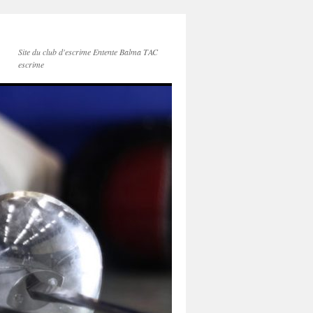
Site du club d'escrime Entente Balma TAC
escrime