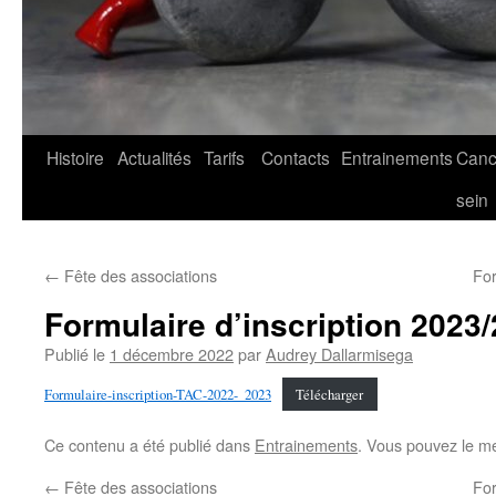
Histoire
Actualités
Tarifs
Contacts
Entrainements
Canc
sein
←
Fête des associations
For
Formulaire d’inscription 2023
Publié le
1 décembre 2022
par
Audrey Dallarmisega
Formulaire-inscription-TAC-2022-_2023
Télécharger
Ce contenu a été publié dans
Entrainements
. Vous pouvez le me
←
Fête des associations
For