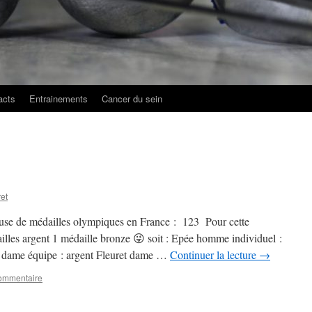
acts
Entrainements
Cancer du sein
et
yeuse de médailles olympiques en France : 123 Pour cette
illes argent 1 médaille bronze 😜 soit : Epée homme individuel :
e dame équipe : argent Fleuret dame …
Continuer la lecture
→
commentaire