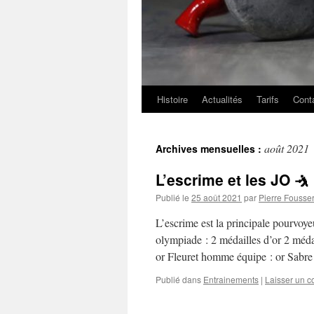
Histoire
Actualités
Tarifs
Cont
août 2021
Archives mensuelles :
L’escrime et les JO 🤺
Publié le
25 août 2021
par
Pierre Fousser
L’escrime est la principale pourvo
olympiade : 2 médailles d’or 2 méda
or Fleuret homme équipe : or Sabr
Publié dans
Entrainements
|
Laisser un 