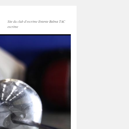
Site du club d'escrime Entente Balma TAC
escrime