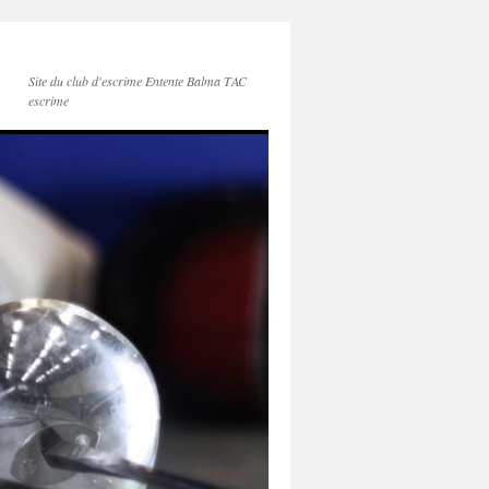
Site du club d'escrime Entente Balma TAC
escrime