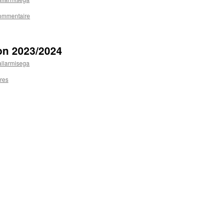
commentaire
ion 2023/2024
llarmisega
res