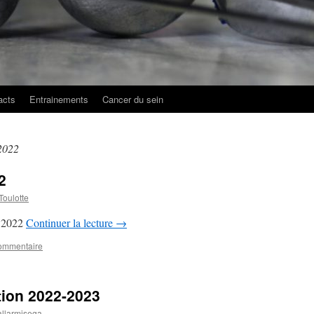
acts
Entrainements
Cancer du sein
2022
2
Toulotte
G 2022
Continuer la lecture
→
commentaire
tion 2022-2023
llarmisega